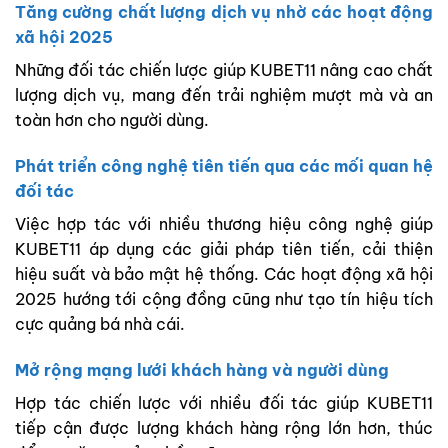
Tăng cường chất lượng dịch vụ nhờ các hoạt động
xã hội 2025
Những đối tác chiến lược giúp KUBET11 nâng cao chất
lượng dịch vụ, mang đến trải nghiệm mượt mà và an
toàn hơn cho người dùng.
Phát triển công nghệ tiên tiến qua các mối quan hệ
đối tác
Việc hợp tác với nhiều thương hiệu công nghệ giúp
KUBET11 áp dụng các giải pháp tiên tiến, cải thiện
hiệu suất và bảo mật hệ thống. Các hoạt động xã hội
2025 hướng tới cộng đồng cũng như tạo tín hiệu tích
cực quảng bá nhà cái.
Mở rộng mạng lưới khách hàng và người dùng
Hợp tác chiến lược với nhiều đối tác giúp KUBET11
tiếp cận được lượng khách hàng rộng lớn hơn, thúc