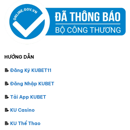
HƯỚNG DẪN
📝
Đăng Ký KUBET
11
📝
Đăng Nhập KUBET
📝
Tải App KUBET
📝
KU Casino
📝
KU Thể Thao