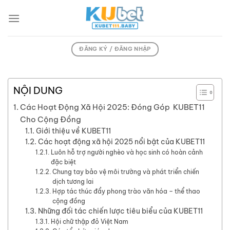
Bỏ
qua
nội
dung
ĐĂNG KÝ / ĐĂNG NHẬP
NỘI DUNG
Các Hoạt Động Xã Hội 2025: Đóng Góp KUBET11
Cho Cộng Đồng
Giới thiệu về KUBET11
Các hoạt động xã hội 2025 nổi bật của KUBET11
Luôn hỗ trợ người nghèo và học sinh có hoàn cảnh
đặc biệt
Chung tay bảo vệ môi trường và phát triển chiến
dịch tương lai
Hợp tác thúc đẩy phong trào văn hóa – thể thao
cộng đồng
Những đối tác chiến lược tiêu biểu của KUBET11
Hội chữ thập đỏ Việt Nam