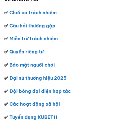
✅
Chơi có trách nhiệm
✅
Câu hỏi thường gặp
✅
Miễn trừ trách nhiệm
✅
Quyền riêng tư
✅
Bảo mật người chơi
✅
Đại sứ thương hiệu 2025
✅
Đội bóng đại diện hợp tác
✅
Các hoạt động xã hội
✅
Tuyển dụng KUBET11