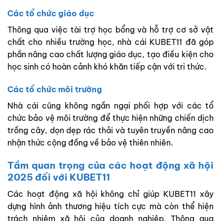
Các tổ chức giáo dục
Thông qua việc tài trợ học bổng và hỗ trợ cơ sở vật
chất cho nhiều trường học, nhà cái KUBET11 đã góp
phần nâng cao chất lượng giáo dục, tạo điều kiện cho
học sinh có hoàn cảnh khó khăn tiếp cận với tri thức.
Các tổ chức môi trường
Nhà cái cũng không ngần ngại phối hợp với các tổ
chức bảo vệ môi trường để thực hiện những chiến dịch
trồng cây, dọn dẹp rác thải và tuyên truyền nâng cao
nhận thức cộng đồng về bảo vệ thiên nhiên.
Tầm quan trọng của các hoạt động xã hội
2025 đối với KUBET11
Các hoạt động xã hội không chỉ giúp KUBET11 xây
dựng hình ảnh thương hiệu tích cực mà còn thể hiện
trách nhiệm xã hội của doanh nghiệp. Thông qua