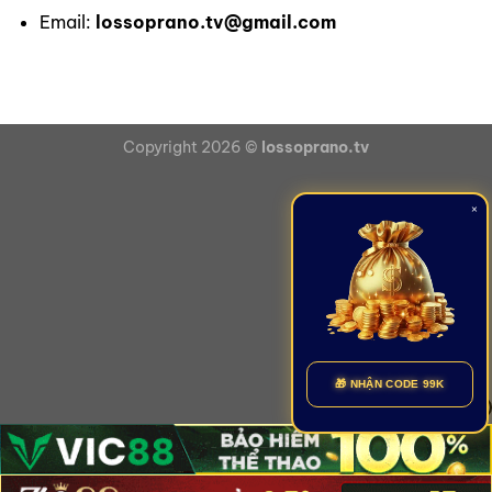
Email:
lossoprano.tv@gmail.com
Copyright 2026 ©
lossoprano.tv
×
🎁 NHẬN CODE 99K