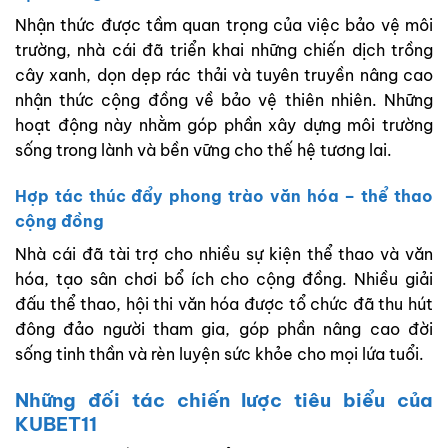
Nhận thức được tầm quan trọng của việc bảo vệ môi
trường, nhà cái đã triển khai những chiến dịch trồng
cây xanh, dọn dẹp rác thải và tuyên truyền nâng cao
nhận thức cộng đồng về bảo vệ thiên nhiên. Những
hoạt động này nhằm góp phần xây dựng môi trường
sống trong lành và bền vững cho thế hệ tương lai.
Hợp tác thúc đẩy phong trào văn hóa – thể thao
cộng đồng
Nhà cái đã tài trợ cho nhiều sự kiện thể thao và văn
hóa, tạo sân chơi bổ ích cho cộng đồng. Nhiều giải
đấu thể thao, hội thi văn hóa được tổ chức đã thu hút
đông đảo người tham gia, góp phần nâng cao đời
sống tinh thần và rèn luyện sức khỏe cho mọi lứa tuổi.
Những đối tác chiến lược tiêu biểu của
KUBET11