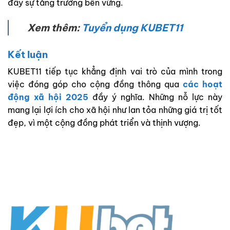
đẩy sự tăng trưởng bền vững.
Xem thêm:
Tuyển dụng KUBET11
Kết luận
KUBET11 tiếp tục khẳng định vai trò của mình trong
việc đóng góp cho cộng đồng thông qua
các hoạt
động xã hội 2025
đầy ý nghĩa. Những nỗ lực này
mang lại lợi ích cho xã hội như lan tỏa những giá trị tốt
đẹp, vì một cộng đồng phát triển và thịnh vượng.