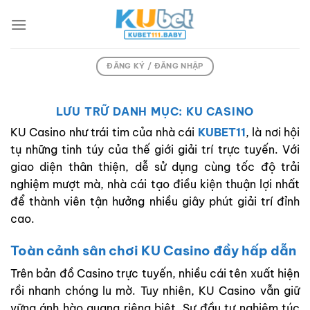
Bỏ
qua
nội
dung
ĐĂNG KÝ / ĐĂNG NHẬP
LƯU TRỮ DANH MỤC:
KU CASINO
KU Casino như trái tim của nhà cái
KUBET11
, là nơi hội
tụ những tinh túy của thế giới giải trí trực tuyến. Với
giao diện thân thiện, dễ sử dụng cùng tốc độ trải
nghiệm mượt mà, nhà cái tạo điều kiện thuận lợi nhất
để thành viên tận hưởng nhiều giây phút giải trí đỉnh
cao.
Toàn cảnh sân chơi KU Casino đầy hấp dẫn
Trên bản đồ Casino trực tuyến, nhiều cái tên xuất hiện
rồi nhanh chóng lu mờ. Tuy nhiên, KU Casino vẫn giữ
vững ánh hào quang riêng biệt. Sự đầu tư nghiêm túc