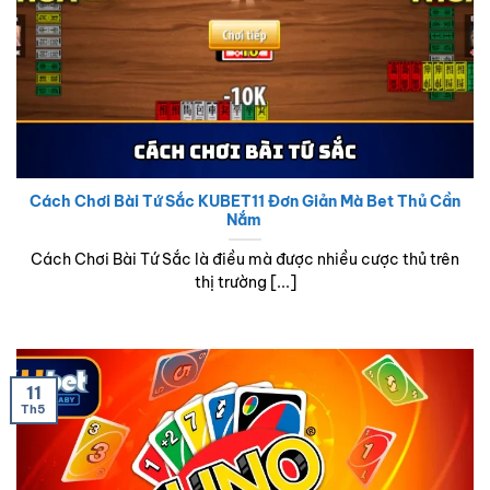
Cách Chơi Bài Tứ Sắc KUBET11 Đơn Giản Mà Bet Thủ Cần
Nắm
Cách Chơi Bài Tứ Sắc là điều mà được nhiều cược thủ trên
thị trường [...]
11
Th5