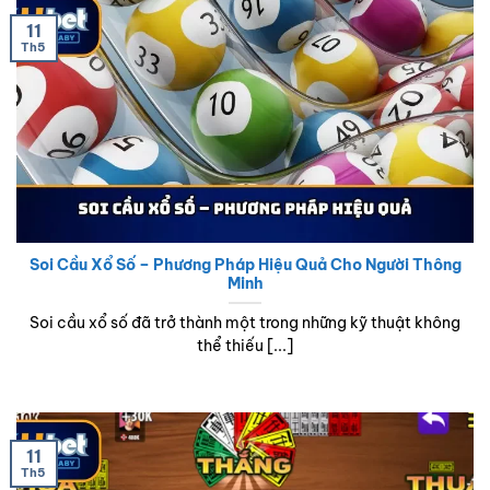
11
Th5
Soi Cầu Xổ Số – Phương Pháp Hiệu Quả Cho Người Thông
Minh
Soi cầu xổ số đã trở thành một trong những kỹ thuật không
thể thiếu [...]
11
Th5