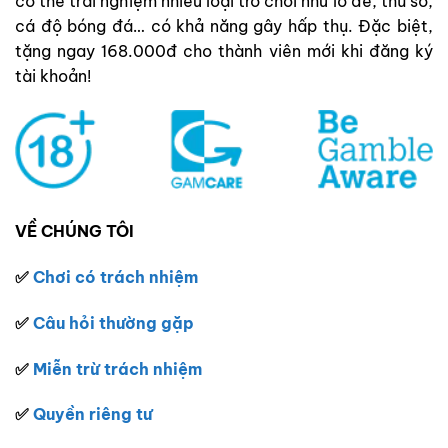
có thể trải nghiệm nhiều loại trò chơi như lô đề, thú số,
cá độ bóng đá… có khả năng gây hấp thụ. Đặc biệt,
tặng ngay 168.000đ cho thành viên mới khi đăng ký
tài khoản!
VỀ CHÚNG TÔI
✅
Chơi có trách nhiệm
✅
Câu hỏi thường gặp
✅
Miễn trừ trách nhiệm
✅
Quyền riêng tư