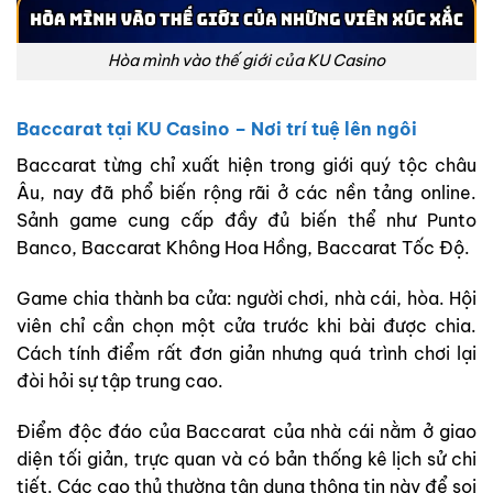
Hòa mình vào thế giới của KU Casino
Baccarat tại KU Casino – Nơi trí tuệ lên ngôi
Baccarat từng chỉ xuất hiện trong giới quý tộc châu
Âu, nay đã phổ biến rộng rãi ở các nền tảng online.
Sảnh game cung cấp đầy đủ biến thể như Punto
Banco, Baccarat Không Hoa Hồng, Baccarat Tốc Độ.
Game chia thành ba cửa: người chơi, nhà cái, hòa. Hội
viên chỉ cần chọn một cửa trước khi bài được chia.
Cách tính điểm rất đơn giản nhưng quá trình chơi lại
đòi hỏi sự tập trung cao.
Điểm độc đáo của Baccarat của nhà cái nằm ở giao
diện tối giản, trực quan và có bản thống kê lịch sử chi
tiết. Các cao thủ thường tận dụng thông tin này để soi