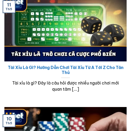
11
Th5
Tài Xỉu Là Gì? Hướng Dẫn Chơi Tài Xỉu Từ A Tới Z Cho Tân
Thủ
Tài xỉu là gì? Đây là câu hỏi được nhiều người chơi mới
quan tâm [...]
10
Th5