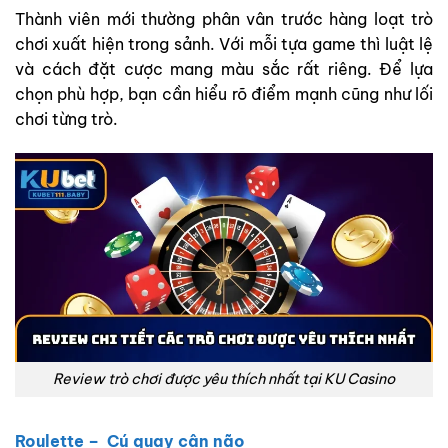
Thành viên mới thường phân vân trước hàng loạt trò
chơi xuất hiện trong sảnh. Với mỗi tựa game thì luật lệ
và cách đặt cược mang màu sắc rất riêng. Để lựa
chọn phù hợp, bạn cần hiểu rõ điểm mạnh cũng như lối
chơi từng trò.
Review trò chơi được yêu thích nhất tại KU Casino
Roulette – Cú quay cân não