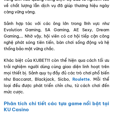
về chất lượng lẫn dịch vụ đã giúp thương hiệu ngày
càng vững vàng.
Sảnh hợp tác với các ông lớn trong lĩnh vực như
Evolution Gaming, SA Gaming, AE Sexy, Dream
Gaming,… Nhờ vậy, hội viên có cơ hội tiếp cận công
nghệ phát sóng tiên tiến, bàn chơi sống động và hệ
thống bảo mật vững chắc.
Khác biệt của KUBET11 còn thể hiện qua cách tối ưu
trải nghiệm người dùng cùng giao diện linh hoạt trên
mọi thiết bị. Sảnh quy tụ đầy đủ các trò chơi phổ biến
như Baccarat, Blackjack, Sicbo,
Roulette
. Mỗi thể
loại đều được phát triển chỉn chu, từ cách chơi đến
mức cược.
Phân tích chi tiết các tựa game nổi bật tại
KU Casino