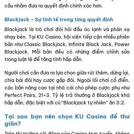
cầu nhằm đưa ra quyết định chính xác hơn.
Blackjack – Sự tinh tế trong từng quyết định
Blackjack là trò chơi đòi hỏi đầu óc lạnh và phản xạ
nhạy bén. Tại KU Casino, hội viên tiếp cận nhiều phiên
bản như Classic Blackjack, Infinite Black Jack, Power
Blackjack. Mỗi bản đều có những điểm chỉnh sửa
trong luật lệ để tăng tính hấp dẫn.
Người chơi cần đưa ra lựa chọn giữa rút thêm, dừng lại,
chia bài đôi hay cược gấp đôi. Ngoài lối chơi cổ điển,
các bản nâng cao tại nhà cái cho phép cược phụ như
Perfect Pairs, 21+3. Tỷ lệ trả thưởng ở Blackjack khá
hấp dẫn, đặc biệt với cú “Blackjack tự nhiên” ăn 3:2.
Tại sao bạn nên chọn KU Casino để thư
giãn?
Trên thị trường sôi động của Casino trực tuyến, không