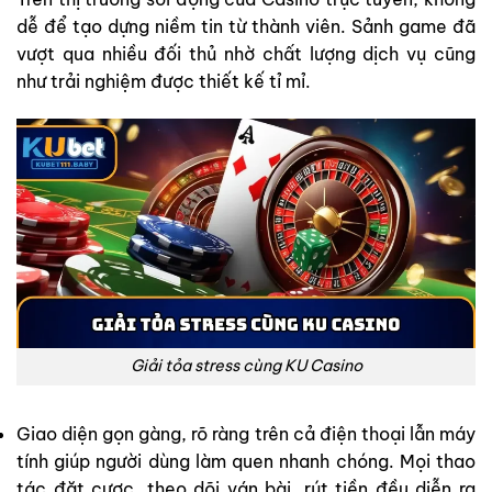
dễ để tạo dựng niềm tin từ thành viên. Sảnh game đã
vượt qua nhiều đối thủ nhờ chất lượng dịch vụ cũng
như trải nghiệm được thiết kế tỉ mỉ.
Giải tỏa stress cùng KU Casino
Giao diện gọn gàng, rõ ràng trên cả điện thoại lẫn máy
tính giúp người dùng làm quen nhanh chóng. Mọi thao
tác đặt cược, theo dõi ván bài, rút tiền đều diễn ra