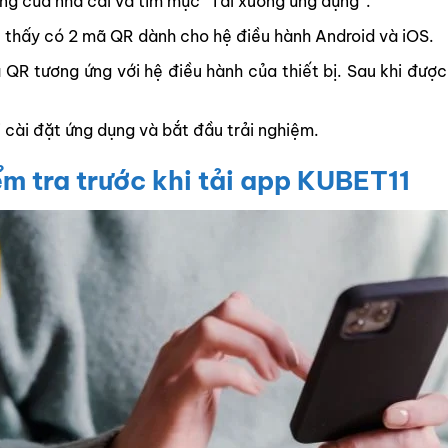
ông của nhà cái và tìm mục “Tải xuống ứng dụng”.
sẽ thấy có 2 mã QR dành cho hệ điều hành Android và iOS.
QR tương ứng với hệ điều hành của thiết bị. Sau khi được
 cài đặt ứng dụng và bắt đầu trải nghiệm.
m tra trước khi tải app KUBET11