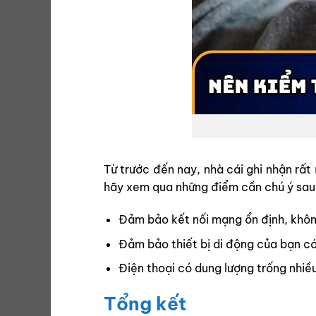
Từ trước đến nay, nhà cái ghi nhận rấ
hãy xem qua những điểm cần chú ý sau
Đảm bảo kết nối mạng ổn định, khôn
Đảm bảo thiết bị di động của bạn c
Điện thoại có dung lượng trống nhiề
Tổng kết