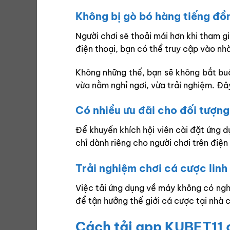
Không bị gò bó hàng tiếng đồ
Người chơi sẽ thoải mái hơn khi tham gi
điện thoại, bạn có thể truy cập vào nhà
Không những thế, bạn sẽ không bắt buộc
vừa nằm nghỉ ngơi, vừa trải nghiệm. Đây
Có nhiều ưu đãi cho đối tượng
Để khuyến khích hội viên cài đặt ứng 
chỉ dành riêng cho người chơi trên điện
Trải nghiệm chơi cá cược lin
Việc tải ứng dụng về máy không có nghĩ
để tận hưởng thế giới cá cược tại nhà 
Cách tải app KUBET11 ch