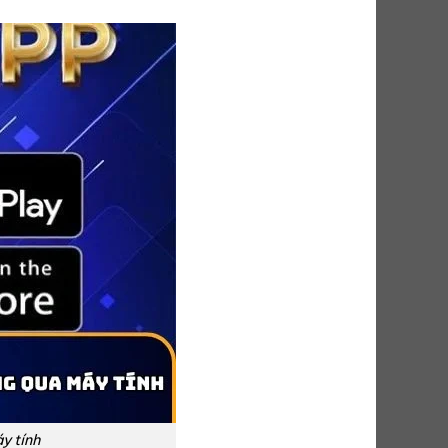
y tính