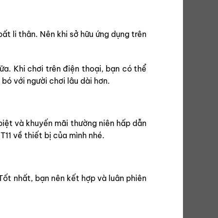
ất li thân. Nên khi sở hữu ứng dụng trên
a. Khi chơi trên điện thoại, bạn có thể
bó với người chơi lâu dài hơn.
biệt và khuyến mãi thường niên hấp dẫn
11 về thiết bị của mình nhé.
Tốt nhất, bạn nên kết hợp và luân phiên