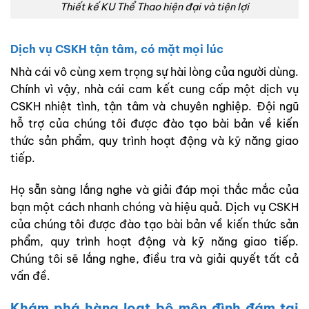
Thiết kế KU Thể Thao hiện đại và tiện lợi
Dịch vụ CSKH tận tâm, có mặt mọi lúc
Nhà cái vô cùng xem trọng sự hài lòng của người dùng.
Chính vì vậy, nhà cái cam kết cung cấp một dịch vụ
CSKH nhiệt tình, tận tâm và chuyên nghiệp. Đội ngũ
hỗ trợ của chúng tôi được đào tạo bài bản về kiến
thức sản phẩm, quy trình hoạt động và kỹ năng giao
tiếp.
Họ sẵn sàng lắng nghe và giải đáp mọi thắc mắc của
bạn một cách nhanh chóng và hiệu quả. Dịch vụ CSKH
của chúng tôi được đào tạo bài bản về kiến thức sản
phẩm, quy trình hoạt động và kỹ năng giao tiếp.
Chúng tôi sẽ lắng nghe, điều tra và giải quyết tất cả
vấn đề.
Khám phá hàng loạt bộ môn đình đám tại