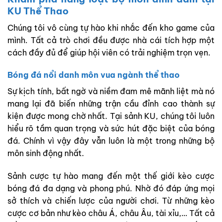
KU Thể Thao
Chúng tôi vô cùng tự hào khi nhắc đến kho game của
mình. Tất cả trò chơi đều được nhà cái tích hợp một
cách đầy đủ để giúp hội viên có trải nghiệm trọn vẹn.
Bóng đá nổi danh môn vua ngành thể thao
Sự kịch tính, bất ngờ và niềm đam mê mãnh liệt mà nó
mang lại đã biến những trận cầu đỉnh cao thành sự
kiện được mong chờ nhất. Tại sảnh KU, chúng tôi luôn
hiểu rõ tầm quan trọng và sức hút đặc biệt của bóng
đá. Chính vì vậy đây vẫn luôn là một trong những bộ
môn sinh động nhất.
Sảnh cược tự hào mang đến một thế giới kèo cược
bóng đá đa dạng và phong phú. Nhờ đó đáp ứng mọi
sở thích và chiến lược của người chơi. Từ những kèo
cược cơ bản như kèo châu Á, châu Âu, tài xỉu,… Tất cả