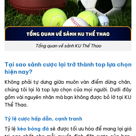
Tổng quan về sảnh KU Thể Thao
Tại sao sảnh cược lại trở thành top lựa chọn
hiện nay?
Không phải tự dưng giữa muôn vàn điểm dừng chân,
chúng tôi lại là top lựa chọn của mọi người. Dưới đây
gồm vài nguyên nhân mà bạn không được bỏ lỡ tại KU
Thể Thao.
Tỷ lệ cược hấp dẫn, cạnh tranh
Tỷ lệ
kèo bóng đá
sẽ được tối ưu hóa để mang lại giá