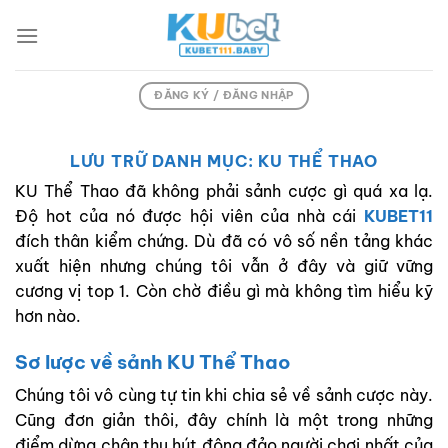
Bỏ
qua
nội
dung
ĐĂNG KÝ / ĐĂNG NHẬP
LƯU TRỮ DANH MỤC:
KU THỂ THAO
KU Thể Thao đã không phải sảnh cược gì quá xa lạ.
Độ hot của nó được hội viên của nhà cái
KUBET11
đích thân kiểm chứng. Dù đã có vô số nền tảng khác
xuất hiện nhưng chúng tôi vẫn ở đây và giữ vững
cương vị top 1. Còn chờ điều gì mà không tìm hiểu kỹ
hơn nào.
Sơ lược về sảnh KU Thể Thao
Chúng tôi vô cùng tự tin khi chia sẻ về sảnh cược này.
Cũng đơn giản thôi, đây chính là một trong những
điểm dừng chân thu hút đông đảo người chơi nhất của