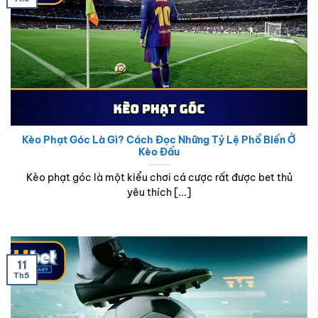
Kèo Phạt Góc Là Gì? Cách Đọc Những Tỷ Lệ Phổ Biến Ở
Kèo Đấu
Kèo phạt góc là một kiểu chơi cá cược rất được bet thủ
yêu thích [...]
11
Th5