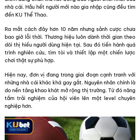
nhà cái. Hầu hết người mới nào gia nhập cũng đều tìm
đến KU Thể Thao.
Ra mắt cách đây hơn 10 năm nhưng sảnh cược chưa
bao giờ lỗi thời. Thương hiệu luôn dành thời gian theo
dõi thị hiếu người dùng hiện tại. Sau đó tiến hành quá
trình nghiên cứu, tìm tòi và thiết lập một chiến lược
chơi thật sự phù hợp.
Hiện nay, đơn vị đang trong giai đoạn cạnh tranh với
những nhà cái khác khá gay gắt. Nguyên nhân chính là
do nền tảng khao khát mở rộng thị trường. Từ đó nâng
tầm trải nghiệm của hội viên lên một level chuyên
nghiệp hơn.