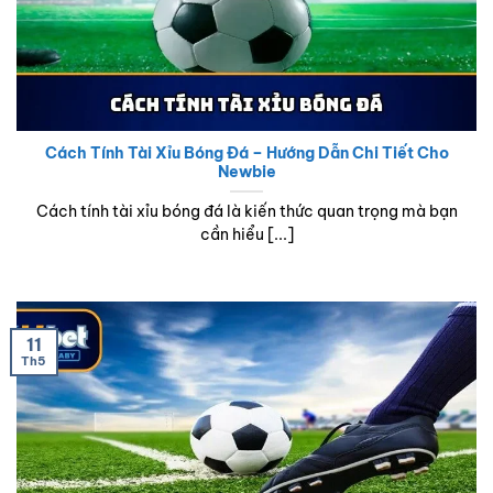
Cách Tính Tài Xỉu Bóng Đá – Hướng Dẫn Chi Tiết Cho
Newbie
Cách tính tài xỉu bóng đá là kiến thức quan trọng mà bạn
cần hiểu [...]
11
Th5