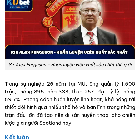
Sir Alex Ferguson – Huấn luyện viên xuất sắc nhất thế giới
Trong sự nghiệp 26 năm tại MU, ông quản lý 1.500
trận, thắng 895, hòa 338, thua 267, đạt tỷ lệ thắng
59.7%. Phong cách huấn luyện linh hoạt, khả năng tái
thiết đội hình qua nhiều thế hệ và bản lĩnh trong những
trận đấu lớn đã tạo nên di sản huyền thoại cho chiến
lược gia người Scotland này.
Kết luận