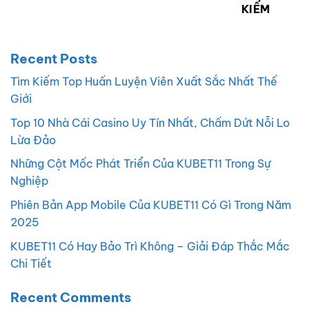
KIẾM
Recent Posts
Tìm Kiếm Top Huấn Luyện Viên Xuất Sắc Nhất Thế
Giới
Top 10 Nhà Cái Casino Uy Tín Nhất, Chấm Dứt Nỗi Lo
Lừa Đảo
Những Cột Mốc Phát Triển Của KUBET11 Trong Sự
Nghiệp
Phiên Bản App Mobile Của KUBET11 Có Gì Trong Năm
2025
KUBET11 Có Hay Bảo Trì Không – Giải Đáp Thắc Mắc
Chi Tiết
Recent Comments