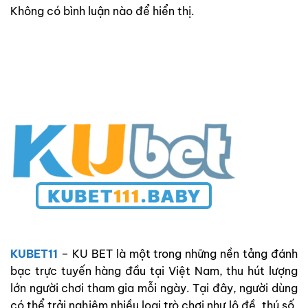
Không có bình luận nào để hiển thị.
KUBET11
– KU BET là một trong những nền tảng đánh
bạc trực tuyến hàng đầu tại Việt Nam, thu hút lượng
lớn người chơi tham gia mỗi ngày. Tại đây, người dùng
có thể trải nghiệm nhiều loại trò chơi như lô đề, thú số,