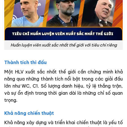
Huấn luyện viên xuất sắc nhất thế giới với tiêu chí riêng
Thành tích thi đấu
Một HLV xuất sắc nhất thế giới cần chứng minh khả
năng qua những thành tích nổi bật trong các giải đấu
lớn như WC, C1. Số lượng danh hiệu, tỷ lệ thắng trận,
và sự ổn định trong thời gian dài là những chỉ số quan
trọng.
Khả năng chiến thuật
Khả năng xây dựng và triển khai chiến thuật là yếu tố