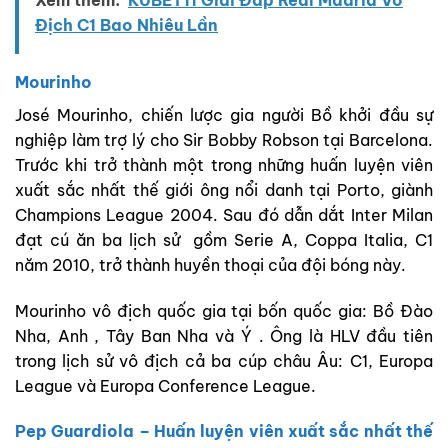
Địch C1 Bao Nhiêu Lần
Mourinho
José Mourinho, chiến lược gia người Bồ khởi đầu sự
nghiệp làm trợ lý cho Sir Bobby Robson tại Barcelona.
Trước khi trở thành một trong những huấn luyện viên
xuất sắc nhất thế giới ông nổi danh tại Porto, giành
Champions League 2004. Sau đó dẫn dắt Inter Milan
đạt cú ăn ba lịch sử gồm Serie A, Coppa Italia, C1
năm 2010, trở thành huyền thoại của đội bóng này.
Mourinho vô địch quốc gia tại bốn quốc gia: Bồ Đào
Nha, Anh , Tây Ban Nha và Ý . Ông là HLV đầu tiên
trong lịch sử vô địch cả ba cúp châu Âu: C1, Europa
League và Europa Conference League.
Pep Guardiola – Huấn luyện viên xuất sắc nhất thế