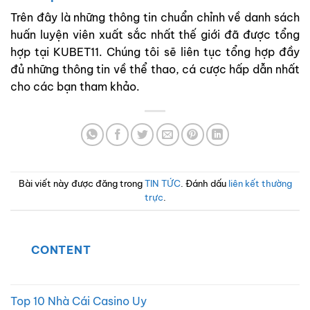
Trên đây là những thông tin chuẩn chỉnh về danh sách
huấn luyện viên xuất sắc nhất thế giới đã được tổng
hợp tại KUBET11. Chúng tôi sẽ liên tục tổng hợp đầy
đủ những thông tin về thể thao, cá cược hấp dẫn nhất
cho các bạn tham khảo.
Bài viết này được đăng trong
TIN TỨC
. Đánh dấu
liên kết thường
trực
.
CONTENT
Top 10 Nhà Cái Casino Uy