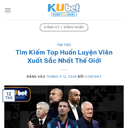
Bỏ
qua
nội
dung
ĐĂNG KÝ / ĐĂNG NHẬP
TIN TỨC
Tìm Kiếm Top Huấn Luyện Viên
Xuất Sắc Nhất Thế Giới
ĐĂNG VÀO
THÁNG 5 12, 2025
BỞI
CONTENT
12
Th5