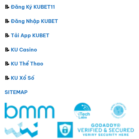
📝
Đăng Ký KUBET
11
📝
Đăng Nhập KUBET
📝
Tải App KUBET
📝
KU Casino
📝
KU Thể Thao
📝
KU Xổ Số
SITEMAP