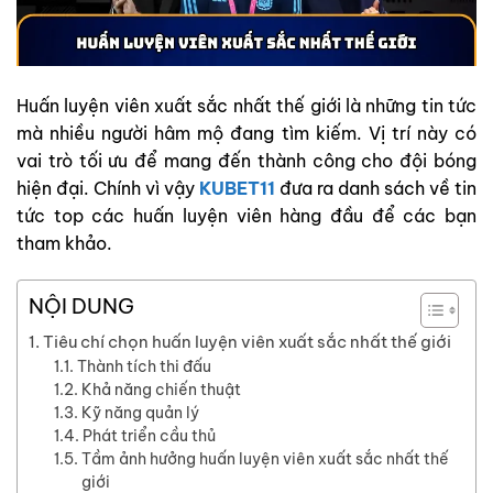
Huấn luyện viên xuất sắc nhất thế giới là những tin tức
mà nhiều người hâm mộ đang tìm kiếm. Vị trí này có
vai trò tối ưu để mang đến thành công cho đội bóng
hiện đại. Chính vì vậy
KUBET11
đưa ra danh sách về tin
tức top các huấn luyện viên hàng đầu để các bạn
tham khảo.
NỘI DUNG
Tiêu chí chọn huấn luyện viên xuất sắc nhất thế giới
Thành tích thi đấu
Khả năng chiến thuật
Kỹ năng quản lý
Phát triển cầu thủ
Tầm ảnh hưởng huấn luyện viên xuất sắc nhất thế
giới