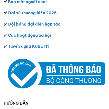
✅
Bảo mật người chơi
✅
Đại sứ thương hiệu 2025
✅
Đội bóng đại diện hợp tác
✅
Các hoạt động xã hội
✅
Tuyển dụng KUBET11
HƯỚNG DẪN