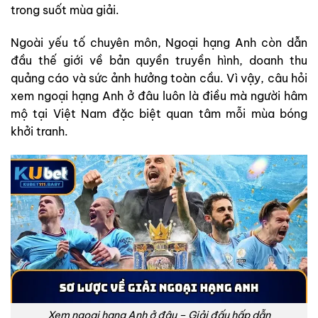
trong suốt mùa giải.
Ngoài yếu tố chuyên môn, Ngoại hạng Anh còn dẫn
đầu thế giới về bản quyền truyền hình, doanh thu
quảng cáo và sức ảnh hưởng toàn cầu. Vì vậy, câu hỏi
xem ngoại hạng Anh ở đâu luôn là điều mà người hâm
mộ tại Việt Nam đặc biệt quan tâm mỗi mùa bóng
khởi tranh.
Xem ngoại hạng Anh ở đâu – Giải đấu hấp dẫn