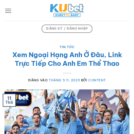
Bỏ
qua
nội
dung
ĐĂNG KÝ / ĐĂNG NHẬP
TIN TỨC
Xem Ngoại Hạng Anh Ở Đâu, Link
Trực Tiếp Cho Anh Em Thể Thao
ĐĂNG VÀO
THÁNG 5 11, 2025
BỞI
CONTENT
11
Th5