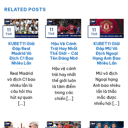
RELATED POSTS
11
11
11
Th5
Th5
Th5
KUBET11 Giải
Hậu Vệ Cánh
KUBET11 Giải
Đáp Real
Trái Hay Nhất
Đáp MU Vô
Madrid Vô
Thế Giới – Cái
Địch Ngoại
Địch C1 Bao
Tên Đáng Nhớ
Hạng Anh Bao
Nhiêu Lần
Nhiêu Lần
Hậu vệ cánh
Real Madrid
MU vô địch
trái hay nhất
vô địch C1 bao
Ngoại hạng
thế giới luôn
nhiêu lần là
Anh bao nhiêu
là tâm điểm
câu hỏi thu
lần là thắc
trong các
hút sự quan
mắc được
chiến [...]
[...]
nhiều hội [...]