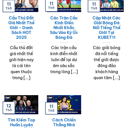
11
11
11
Th5
Th5
Th5
Cầu Thủ Đắt
Các Trận Cầu
Cập Nhật Các
Giá Nhất Thế
Kinh Điển
Giải Bóng Đá
Giới – Danh
Nhất Khắc
Nổi Tiếng Thế
Sách HOT
Sâu Vào Ký Ức
Giới Tại
2025
Bóng Đá
KUBET11
Cầu thủ đắt
Các trận cầu
Các giải bóng
giá nhất thế
kinh điển nhất
đá nổi tiếng
giới hiện nay
luôn để lại dư
thế giới được
là cái tên
âm sâu sắc
đông đảo
quen thuộc
trong lòng [...]
khách hàng
trong [...]
quan tâm [...]
12
11
Th5
Th5
Tìm Kiếm Top
Cách Chiến
Huấn Luyện
Thắng Nhà