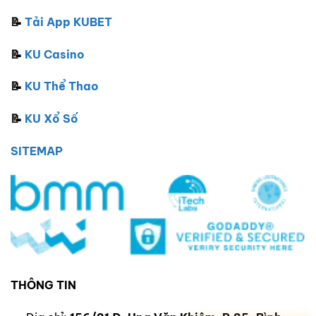
📝
Tải App KUBET
📝
KU Casino
📝
KU Thể Thao
📝
KU Xổ Số
SITEMAP
THÔNG TIN