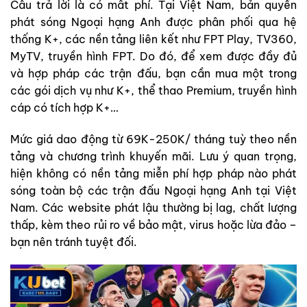
Câu trả lời là có mất phí. Tại Việt Nam, bản quyền
phát sóng Ngoại hạng Anh được phân phối qua hệ
thống K+, các nền tảng liên kết như FPT Play, TV360,
MyTV, truyền hình FPT. Do đó, để xem được đầy đủ
và hợp pháp các trận đấu, bạn cần mua một trong
các gói dịch vụ như K+, thể thao Premium, truyền hình
cáp có tích hợp K+…
Mức giá dao động từ 69K-250K/ tháng tuỳ theo nền
tảng và chương trình khuyến mãi. Lưu ý quan trọng,
hiện không có nền tảng miễn phí hợp pháp nào phát
sóng toàn bộ các trận đấu Ngoại hạng Anh tại Việt
Nam. Các website phát lậu thường bị lag, chất lượng
thấp, kèm theo rủi ro về bảo mật, virus hoặc lừa đảo –
bạn nên tránh tuyệt đối.