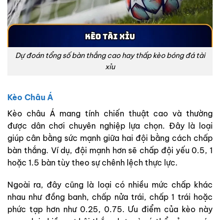
Dự đoán tổng số bàn thắng cao hay thấp kèo bóng đá tài
xỉu
Kèo Châu Á
Kèo châu Á mang tính chiến thuật cao và thường
được dân chơi chuyên nghiệp lựa chọn. Đây là loại
giúp cân bằng sức mạnh giữa hai đội bằng cách chấp
bàn thắng. Ví dụ, đội mạnh hơn sẽ chấp đội yếu 0.5, 1
hoặc 1.5 bàn tùy theo sự chênh lệch thực lực.
Ngoài ra, đây cũng là loại có nhiều mức chấp khác
nhau như đồng banh, chấp nửa trái, chấp 1 trái hoặc
phức tạp hơn như 0.25, 0.75. Ưu điểm của kèo này