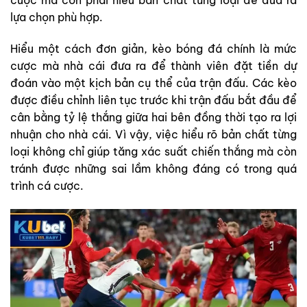
lựa chọn phù hợp.
Hiểu một cách đơn giản, kèo bóng đá chính là mức
cược mà nhà cái đưa ra để thành viên đặt tiền dự
đoán vào một kịch bản cụ thể của trận đấu. Các kèo
được điều chỉnh liên tục trước khi trận đấu bắt đầu để
cân bằng tỷ lệ thắng giữa hai bên đồng thời tạo ra lợi
nhuận cho nhà cái. Vì vậy, việc hiểu rõ bản chất từng
loại không chỉ giúp tăng xác suất chiến thắng mà còn
tránh được những sai lầm không đáng có trong quá
trình cá cược.