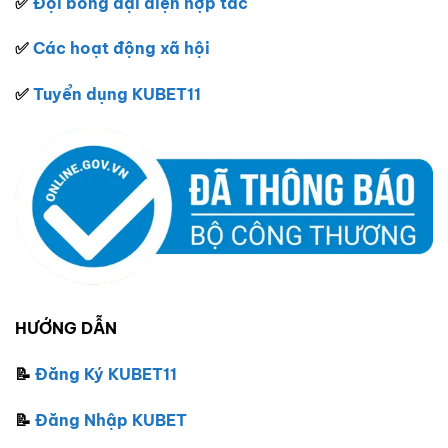
✅
Đội bóng đại diện hợp tác
✅
Các hoạt động xã hội
✅
Tuyển dụng KUBET11
HƯỚNG DẪN
📝
Đăng Ký KUBET
11
📝
Đăng Nhập KUBET