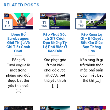
RELATED POSTS
11
11
11
Th5
Th5
Th5
Bóng Rổ
Kèo Phạt Góc
Kèo Rung Là
EuroLeague:
Là Gì? Cách
Gì – Bí Quyết
Giới Thiệu Và
Đọc Những Tỷ
Bắt Kèo Giúp
Chi Tiết Cách
Lệ Phổ Biến Ở
Bạn Thắng
Chơi
Kèo Đấu
Lớn
Bóng rổ
Kèo phạt góc
Kèo rung là gì
EuroLeague là
là một kiểu
trở thành thắc
một trong
chơi cá cược
mắc phổ biến
những giải đấu
rất được bet
của nhiều bet
được bet thủ
thủ yêu thích
thủ khi [...]
yêu thích và
[...]
[...]