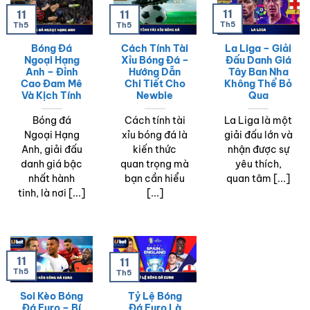
11
11
11
Th5
Th5
Th5
Bóng Đá
Cách Tính Tài
La Liga – Giải
Ngoại Hạng
Xỉu Bóng Đá –
Đấu Danh Giá
Anh – Đỉnh
Hướng Dẫn
Tây Ban Nha
Cao Đam Mê
Chi Tiết Cho
Không Thể Bỏ
Và Kịch Tính
Newbie
Qua
Bóng đá
Cách tính tài
La Liga là một
Ngoại Hạng
xỉu bóng đá là
giải đấu lớn và
Anh, giải đấu
kiến thức
nhận được sự
danh giá bậc
quan trọng mà
yêu thích,
nhất hành
bạn cần hiểu
quan tâm [...]
tinh, là nơi [...]
[...]
11
11
Th5
Th5
Soi Kèo Bóng
Tỷ Lệ Bóng
Đá Euro – Bí
Đá Euro Là