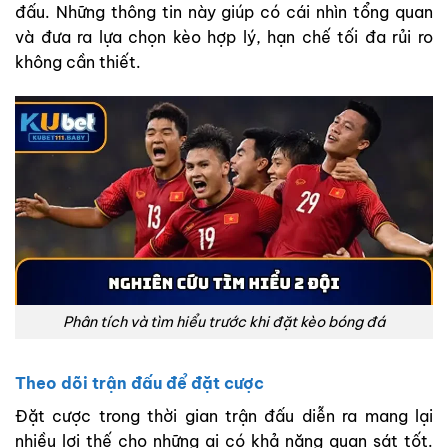
đấu. Những thông tin này giúp có cái nhìn tổng quan
và đưa ra lựa chọn kèo hợp lý, hạn chế tối đa rủi ro
không cần thiết.
Phân tích và tìm hiểu trước khi đặt kèo bóng đá
Theo dõi trận đấu để đặt cược
Đặt cược trong thời gian trận đấu diễn ra mang lại
nhiều lợi thế cho những ai có khả năng quan sát tốt.