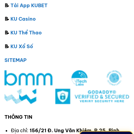
📝
Tải App KUBET
📝
KU Casino
📝
KU Thể Thao
📝
KU Xổ Số
SITEMAP
THÔNG TIN
Địa chỉ:
156/21 Đ. Ung Văn Khiêm, P.25, Bình