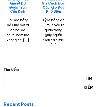
Quyết Dự
Gì? Cách Đọc
Đoán Trận
Các Kèo Đấu
Cầu Đỉnh
Phổ Biến
Soi kèo bóng
Tỷ lệ bóng đá
đá Euro mở ra
Euro là yếu tố
cơ hội để
quan trọng
người hâm mộ
giúp người
không chỉ [...]
chơi cá cược
[...]
Tìm kiếm
TÌM
KIẾM
Recent Posts