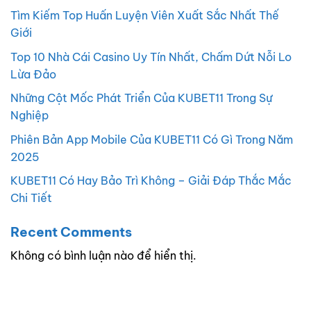
Tìm Kiếm Top Huấn Luyện Viên Xuất Sắc Nhất Thế
Giới
Top 10 Nhà Cái Casino Uy Tín Nhất, Chấm Dứt Nỗi Lo
Lừa Đảo
Những Cột Mốc Phát Triển Của KUBET11 Trong Sự
Nghiệp
Phiên Bản App Mobile Của KUBET11 Có Gì Trong Năm
2025
KUBET11 Có Hay Bảo Trì Không – Giải Đáp Thắc Mắc
Chi Tiết
Recent Comments
Không có bình luận nào để hiển thị.