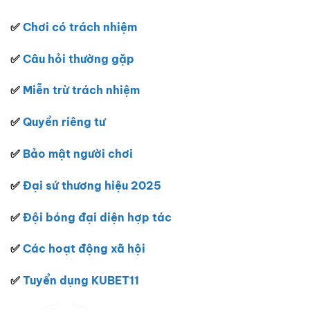
✅
Chơi có trách nhiệm
✅
Câu hỏi thường gặp
✅
Miễn trừ trách nhiệm
✅
Quyền riêng tư
✅
Bảo mật người chơi
✅
Đại sứ thương hiệu 2025
✅
Đội bóng đại diện hợp tác
✅
Các hoạt động xã hội
✅
Tuyển dụng KUBET11