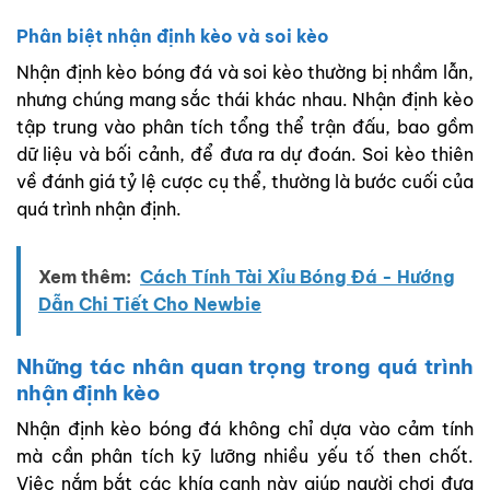
Phân biệt nhận định kèo và soi kèo
Nhận định kèo bóng đá và soi kèo thường bị nhầm lẫn,
nhưng chúng mang sắc thái khác nhau. Nhận định kèo
tập trung vào phân tích tổng thể trận đấu, bao gồm
dữ liệu và bối cảnh, để đưa ra dự đoán. Soi kèo thiên
về đánh giá tỷ lệ cược cụ thể, thường là bước cuối của
quá trình nhận định.
Xem thêm:
Cách Tính Tài Xỉu Bóng Đá - Hướng
Dẫn Chi Tiết Cho Newbie
Những tác nhân quan trọng trong quá trình
nhận định kèo
Nhận định kèo bóng đá không chỉ dựa vào cảm tính
mà cần phân tích kỹ lưỡng nhiều yếu tố then chốt.
Việc nắm bắt các khía cạnh này giúp người chơi đưa