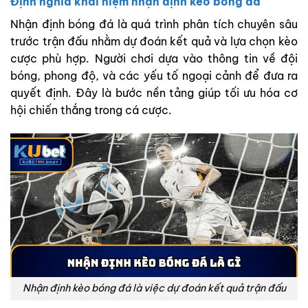
Định nghĩa khái niệm nhận định kèo bóng đá
Nhận định bóng đá là quá trình phân tích chuyên sâu
trước trận đấu nhằm dự đoán kết quả và lựa chọn kèo
cược phù hợp. Người chơi dựa vào thông tin về đội
bóng, phong độ, và các yếu tố ngoại cảnh để đưa ra
quyết định. Đây là bước nền tảng giúp tối ưu hóa cơ
hội chiến thắng trong cá cược.
Nhận định kèo bóng đá là việc dự đoán kết quả trận đấu