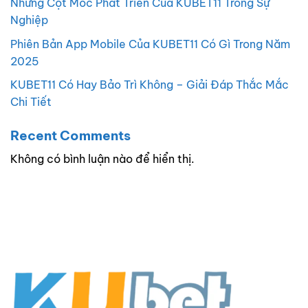
Những Cột Mốc Phát Triển Của KUBET11 Trong Sự
Nghiệp
Phiên Bản App Mobile Của KUBET11 Có Gì Trong Năm
2025
KUBET11 Có Hay Bảo Trì Không – Giải Đáp Thắc Mắc
Chi Tiết
Recent Comments
Không có bình luận nào để hiển thị.