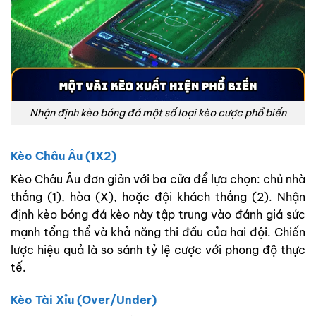
Nhận định kèo bóng đá một số loại kèo cược phổ biến
Kèo Châu Âu (1X2)
Kèo Châu Âu đơn giản với ba cửa để lựa chọn: chủ nhà
thắng (1), hòa (X), hoặc đội khách thắng (2). Nhận
định kèo bóng đá kèo này tập trung vào đánh giá sức
mạnh tổng thể và khả năng thi đấu của hai đội. Chiến
lược hiệu quả là so sánh tỷ lệ cược với phong độ thực
tế.
Kèo Tài Xỉu (Over/Under)