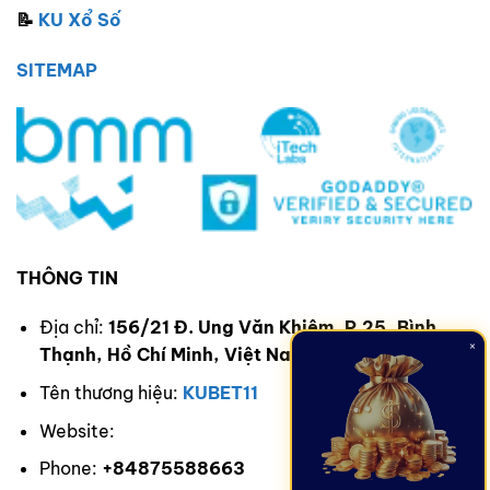
📝
KU Xổ Số
SITEMAP
THÔNG TIN
Địa chỉ:
156/21 Đ. Ung Văn Khiêm, P.25, Bình
×
Thạnh, Hồ Chí Minh, Việt Nam
Tên thương hiệu:
KUBET11
Website:
Phone:
+84875588663