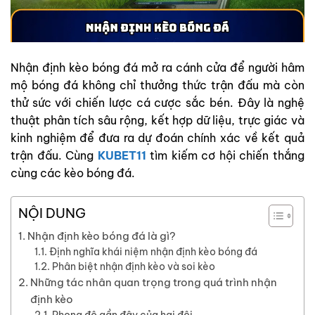
Nhận định kèo bóng đá mở ra cánh cửa để người hâm
mộ bóng đá không chỉ thưởng thức trận đấu mà còn
thử sức với chiến lược cá cược sắc bén. Đây là nghệ
thuật phân tích sâu rộng, kết hợp dữ liệu, trực giác và
kinh nghiệm để đưa ra dự đoán chính xác về kết quả
trận đấu. Cùng
KUBET11
tìm kiếm cơ hội chiến thắng
cùng các kèo bóng đá.
NỘI DUNG
Nhận định kèo bóng đá là gì?
Định nghĩa khái niệm nhận định kèo bóng đá
Phân biệt nhận định kèo và soi kèo
Những tác nhân quan trọng trong quá trình nhận
định kèo