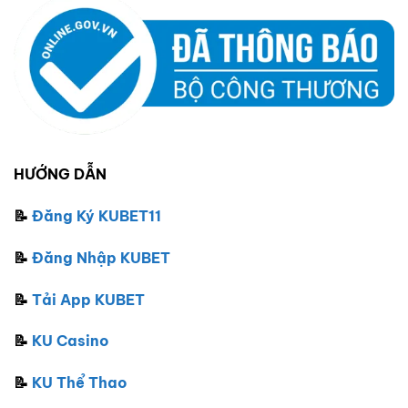
HƯỚNG DẪN
📝
Đăng Ký KUBET
11
📝
Đăng Nhập KUBET
📝
Tải App KUBET
📝
KU Casino
📝
KU Thể Thao