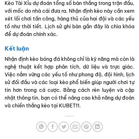
Kèo Tài Xỉu dự đoán tổng số bàn thắng trong trận đấu,
với mốc do nhà cái đưa ra. Nhận định kèo này cần xem
xét lối chơi tấn công, hàng thủ của hai đội và các yếu
tố như thời tiết. Lịch sử ghi bàn gần đây là chìa khóa
để dự đoán chính xác.
Kết luận
Nhận định kèo bóng đá không chỉ là kỹ năng mà còn là
nghệ thuật kết hợp phân tích, dữ liệu và trực giác.
Việc nắm vững các yếu tố như phong độ, đội hình, lịch
sử đối đầu và các loại kèo phổ biến giúp người chơi tự
tin hơn trong cá cược. Bằng cách rèn luyện và cập
nhật thông tin, bạn có thể nâng cao khả năng dự đoán
và chiến thắng kèo tại KUBET11.