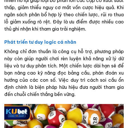
nhiên nó lại giúp loại bỏ phần lớn các cặp có xuất suất
thấp, giảm thiểu nguy cơ mất vốn cược hiệu quả. Khi
ngân sách phân bổ hợp lý theo chiến lược, rủi ro thua
lỗ giảm xuống rõ rệt. Đây là ưu điểm được nhiều cao
thủ ghi nhận khi tham gia trải nghiệm.
Phát triển tư duy logic cá nhân
Không chỉ đơn thuần là công cụ hỗ trợ, phương pháp
này còn giúp người chơi rèn luyện khả năng xử lý dữ
liệu và tư duy phân tích. Một chiến lược dài hạn sẽ để
bạn nâng cao kỹ năng đọc bảng cầu, phán đoán xu
hướng của các con số. Việc duy trì cách soi cầu ổn
định chính là biện pháp hữu hiệu đưa người tham gia
đến chuỗi chiến thắng bền vững.