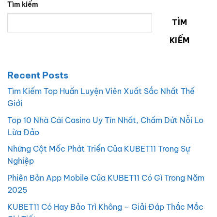
Tìm kiếm
TÌM
KIẾM
Recent Posts
Tìm Kiếm Top Huấn Luyện Viên Xuất Sắc Nhất Thế
Giới
Top 10 Nhà Cái Casino Uy Tín Nhất, Chấm Dứt Nỗi Lo
Lừa Đảo
Những Cột Mốc Phát Triển Của KUBET11 Trong Sự
Nghiệp
Phiên Bản App Mobile Của KUBET11 Có Gì Trong Năm
2025
KUBET11 Có Hay Bảo Trì Không – Giải Đáp Thắc Mắc