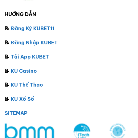
HƯỚNG DẪN
📝
Đăng Ký KUBET
11
📝
Đăng Nhập KUBET
📝
Tải App KUBET
📝
KU Casino
📝
KU Thể Thao
📝
KU Xổ Số
SITEMAP