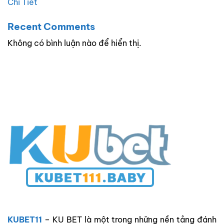
Chi Tiết
Recent Comments
Không có bình luận nào để hiển thị.
KUBET11
– KU BET là một trong những nền tảng đánh