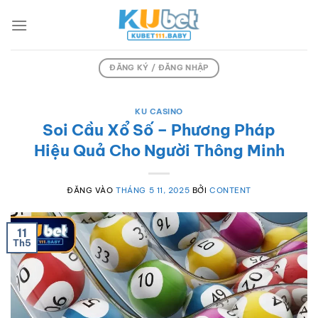
Bỏ
qua
nội
dung
ĐĂNG KÝ / ĐĂNG NHẬP
KU CASINO
Soi Cầu Xổ Số – Phương Pháp
Hiệu Quả Cho Người Thông Minh
ĐĂNG VÀO
THÁNG 5 11, 2025
BỞI
CONTENT
11
Th5