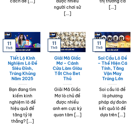
cách để [...]
được nhiều
thị trường cá
người chơi sử
[...]
[...]
11
11
11
Th5
Th5
Th5
Tiết Lộ Kinh
Giải Mã Giấc
Soi Cầu Lô Đề
Nghiệm Lô Đề
Mơ – Cánh
– Thể Hiện Cá
Siêu Đỉnh,
Cửa Làm Giàu
Tính, Tăng
Trúng Khủng
Tắt Cho Bet
Vận May
Năm 2025
Thủ
Trúng Lớn
Bạn đang tìm
Giải Mã Giấc
Soi cầu lô đề
kiếm kinh
Mơ là chủ đề
là phương
nghiệm lô đề
được nhiều
pháp dự đoán
hiệu quả để
anh em cực kỳ
kết quả lô đề
tăng tỷ lệ
quan tâm [...]
dựa trên [...]
thắng? [...]