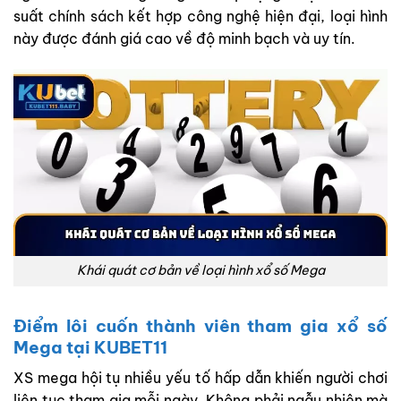
suất chính sách kết hợp công nghệ hiện đại, loại hình
này được đánh giá cao về độ minh bạch và uy tín.
Khái quát cơ bản về loại hình xổ số Mega
Điểm lôi cuốn thành viên tham gia xổ số
Mega tại KUBET11
XS mega hội tụ nhiều yếu tố hấp dẫn khiến người chơi
liên tục tham gia mỗi ngày. Không phải ngẫu nhiên mà