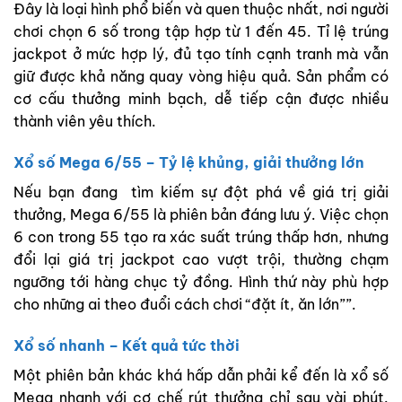
Đây là loại hình phổ biến và quen thuộc nhất, nơi người
chơi chọn 6 số trong tập hợp từ 1 đến 45. Tỉ lệ trúng
jackpot ở mức hợp lý, đủ tạo tính cạnh tranh mà vẫn
giữ được khả năng quay vòng hiệu quả. Sản phẩm có
cơ cấu thưởng minh bạch, dễ tiếp cận được nhiều
thành viên yêu thích.
Xổ số Mega 6/55 – Tỷ lệ khủng, giải thưởng lớn
Nếu bạn đang tìm kiếm sự đột phá về giá trị giải
thưởng, Mega 6/55 là phiên bản đáng lưu ý. Việc chọn
6 con trong 55 tạo ra xác suất trúng thấp hơn, nhưng
đổi lại giá trị jackpot cao vượt trội, thường chạm
ngưỡng tới hàng chục tỷ đồng. Hình thứ này phù hợp
cho những ai theo đuổi cách chơi “đặt ít, ăn lớn””.
Xổ số nhanh – Kết quả tức thời
Một phiên bản khác khá hấp dẫn phải kể đến là xổ số
Mega nhanh với cơ chế rút thưởng chỉ sau vài phút.