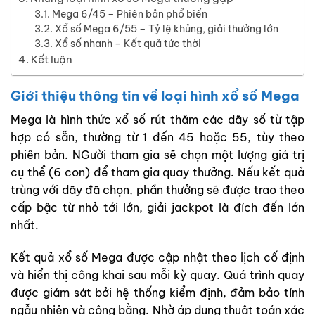
Mega 6/45 – Phiên bản phổ biến
Xổ số Mega 6/55 – Tỷ lệ khủng, giải thưởng lớn
Xổ số nhanh – Kết quả tức thời
Kết luận
Giới thiệu thông tin về loại hình xổ số Mega
Mega là hình thức xổ số rút thăm các dãy số từ tập
hợp có sẵn, thường từ 1 đến 45 hoặc 55, tùy theo
phiên bản. NGười tham gia sẽ chọn một lượng giá trị
cụ thể (6 con) để tham gia quay thưởng. Nếu kết quả
trùng với dãy đã chọn, phần thưởng sẽ được trao theo
cấp bậc từ nhỏ tới lớn, giải jackpot là đích đến lớn
nhất.
Kết quả xổ số Mega được cập nhật theo lịch cố định
và hiển thị công khai sau mỗi kỳ quay. Quá trình quay
được giám sát bởi hệ thống kiểm định, đảm bảo tính
ngẫu nhiên và công bằng. Nhờ áp dụng thuật toán xác