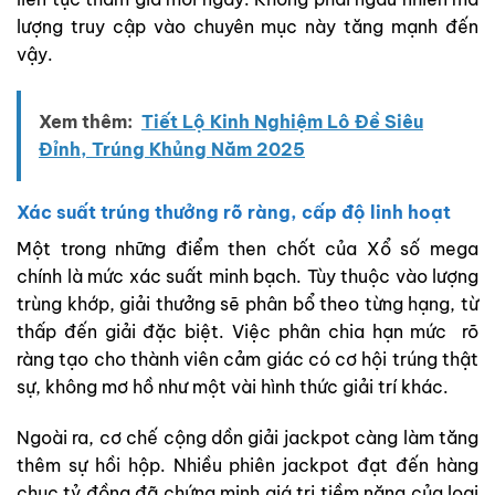
lượng truy cập vào chuyên mục này tăng mạnh đến
vậy.
Xem thêm:
Tiết Lộ Kinh Nghiệm Lô Đề Siêu
Đỉnh, Trúng Khủng Năm 2025
Xác suất trúng thưởng rõ ràng, cấp độ linh hoạt
Một trong những điểm then chốt của Xổ số mega
chính là mức xác suất minh bạch. Tùy thuộc vào lượng
trùng khớp, giải thưởng sẽ phân bổ theo từng hạng, từ
thấp đến giải đặc biệt. Việc phân chia hạn mức rõ
ràng tạo cho thành viên cảm giác có cơ hội trúng thật
sự, không mơ hồ như một vài hình thức giải trí khác.
Ngoài ra, cơ chế cộng dồn giải jackpot càng làm tăng
thêm sự hồi hộp. Nhiều phiên jackpot đạt đến hàng
chục tỷ đồng đã chứng minh giá trị tiềm năng của loại