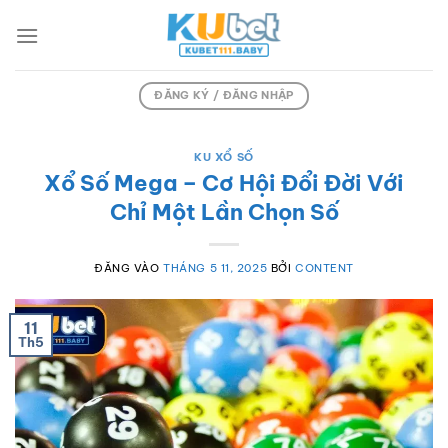
Bỏ
qua
nội
dung
ĐĂNG KÝ / ĐĂNG NHẬP
KU XỔ SỐ
Xổ Số Mega – Cơ Hội Đổi Đời Với
Chỉ Một Lần Chọn Số
ĐĂNG VÀO
THÁNG 5 11, 2025
BỞI
CONTENT
11
Th5