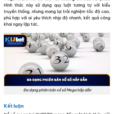
Hình thức này sử dụng quy luật tương tự với kiểu
truyền thống, nhưng mang lại trải nghiệm tốc độ cao,
phù hợp với ai yêu thích nhịp độ nhanh, kết quả công
khai ngay lập tức.
Đa dạng phiên bản xổ số Mega hấp dẫn
Kết luận