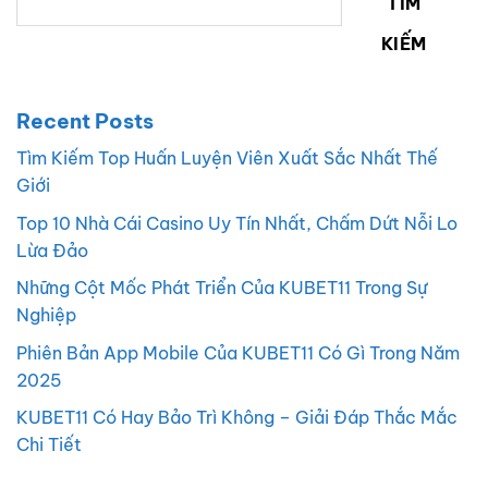
TÌM
KIẾM
Recent Posts
Tìm Kiếm Top Huấn Luyện Viên Xuất Sắc Nhất Thế
Giới
Top 10 Nhà Cái Casino Uy Tín Nhất, Chấm Dứt Nỗi Lo
Lừa Đảo
Những Cột Mốc Phát Triển Của KUBET11 Trong Sự
Nghiệp
Phiên Bản App Mobile Của KUBET11 Có Gì Trong Năm
2025
KUBET11 Có Hay Bảo Trì Không – Giải Đáp Thắc Mắc
Chi Tiết