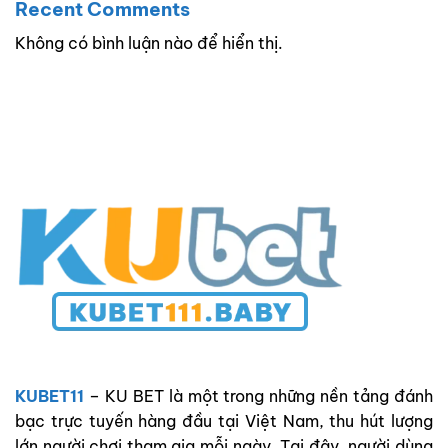
Recent Comments
Không có bình luận nào để hiển thị.
KUBET11
– KU BET là một trong những nền tảng đánh
bạc trực tuyến hàng đầu tại Việt Nam, thu hút lượng
lớn người chơi tham gia mỗi ngày. Tại đây, người dùng