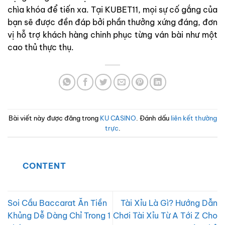
chìa khóa để tiến xa. Tại KUBET11, mọi sự cố gắng của
bạn sẽ được đền đáp bởi phần thưởng xứng đáng, đơn
vị hỗ trợ khách hàng chinh phục từng ván bài như một
cao thủ thực thụ.
Bài viết này được đăng trong
KU CASINO
. Đánh dấu
liên kết thường
trực
.
CONTENT
Soi Cầu Baccarat Ăn Tiền
Tài Xỉu Là Gì? Hướng Dẫn
Khủng Dễ Dàng Chỉ Trong 1
Chơi Tài Xỉu Từ A Tới Z Cho