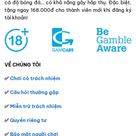
cá độ bóng đá… có khả năng gây hấp thụ. Đặc biệt,
tặng ngay 168.000đ cho thành viên mới khi đăng ký
tài khoản!
VỀ CHÚNG TÔI
✅
Chơi có trách nhiệm
✅
Câu hỏi thường gặp
✅
Miễn trừ trách nhiệm
✅
Quyền riêng tư
✅
Bảo mật người chơi