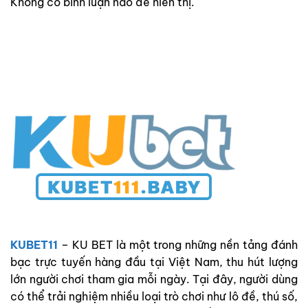
Không có bình luận nào để hiển thị.
KUBET11
– KU BET là một trong những nền tảng đánh
bạc trực tuyến hàng đầu tại Việt Nam, thu hút lượng
lớn người chơi tham gia mỗi ngày. Tại đây, người dùng
có thể trải nghiệm nhiều loại trò chơi như lô đề, thú số,