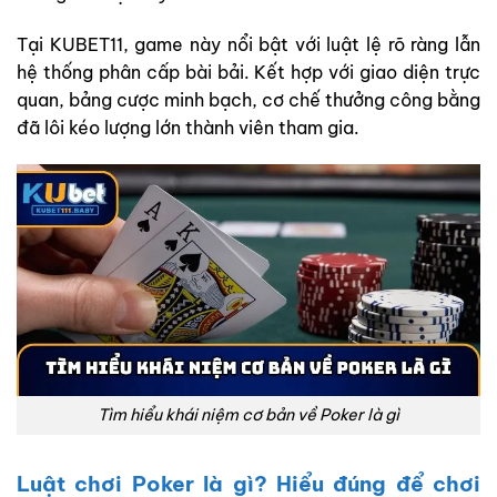
Tại KUBET11, game này nổi bật với luật lệ rõ ràng lẫn
hệ thống phân cấp bài bải. Kết hợp với giao diện trực
quan, bảng cược minh bạch, cơ chế thưởng công bằng
đã lôi kéo lượng lớn thành viên tham gia.
Tìm hiểu khái niệm cơ bản về Poker là gì
Luật chơi Poker là gì? Hiểu đúng để chơi