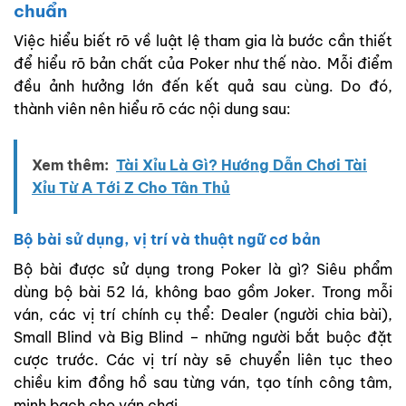
chuẩn
Việc hiểu biết rõ về luật lệ tham gia là bước cần thiết
để hiểu rõ bản chất của Poker như thế nào. Mỗi điểm
đều ảnh hưởng lớn đến kết quả sau cùng. Do đó,
thành viên nên hiểu rõ các nội dung sau:
Xem thêm:
Tài Xỉu Là Gì? Hướng Dẫn Chơi Tài
Xỉu Từ A Tới Z Cho Tân Thủ
Bộ bài sử dụng, vị trí và thuật ngữ cơ bản
Bộ bài được sử dụng trong Poker là gì? Siêu phẩm
dùng bộ bài 52 lá, không bao gồm Joker. Trong mỗi
ván, các vị trí chính cụ thể: Dealer (người chia bài),
Small Blind và Big Blind – những người bắt buộc đặt
cược trước. Các vị trí này sẽ chuyển liên tục theo
chiều kim đồng hồ sau từng ván, tạo tính công tâm,
minh bạch cho ván chơi.