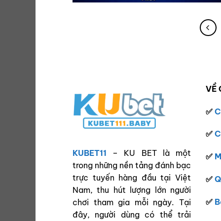
VỀ 
✅
C
✅
C
KUBET11
– KU BET là một
✅
M
trong những nền tảng đánh bạc
trực tuyến hàng đầu tại Việt
✅
Q
Nam, thu hút lượng lớn người
✅
B
chơi tham gia mỗi ngày. Tại
đây, người dùng có thể trải