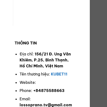
THÔNG TIN
Địa chỉ:
156/21 Đ. Ung Văn
Khiêm, P.25, Bình Thạnh,
Hồ Chí Minh, Việt Nam
Tên thương hiệu:
KUBET11
Website:
Phone:
+84875588663
Email:
lossoprano.tv@gmail.com