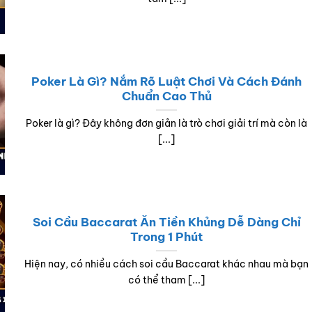
Poker Là Gì? Nắm Rõ Luật Chơi Và Cách Đánh
Chuẩn Cao Thủ
Poker là gì? Đây không đơn giản là trò chơi giải trí mà còn là
[...]
Soi Cầu Baccarat Ăn Tiền Khủng Dễ Dàng Chỉ
Trong 1 Phút
Hiện nay, có nhiều cách soi cầu Baccarat khác nhau mà bạn
có thể tham [...]