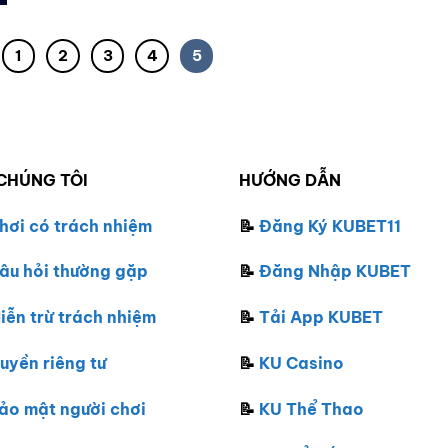
1
2
3
4
5
CHÚNG TÔI
HƯỚNG DẪN
hơi có trách nhiệm
📝
Đăng Ký KUBET
11
âu hỏi thường gặp
📝
Đăng Nhập KUBET
iễn trừ trách nhiệm
📝
Tải App KUBET
uyền riêng tư
📝
KU Casino
ảo mật người chơi
📝
KU Thể Thao